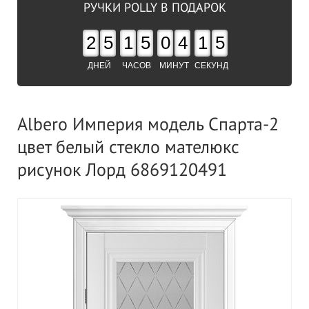
РУЧКИ POLLY В ПОДАРОК
2
5
1
5
0
4
1
5
ДНЕЙ
ЧАСОВ
МИНУТ
СЕКУНД
Albero Империя модель Спарта-2
цвет белый стекло мателюкс
рисунок Лорд 6869120491