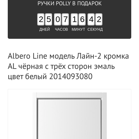
РУЧКИ POLLY В ПОДАРОК
2
5
0
7
1
6
4
1
ДНЕЙ
ЧАСОВ
МИНУТ
СЕКУНД
Albero Line модель Лайн-2 кромка
AL чёрная с трёх сторон эмаль
цвет белый 2014093080