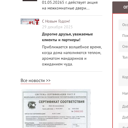
01.05.20265 г. действует акция
О
на межкомнатные двери...
С Новым Годом!
Осо
29 декабря 2025
Дорогие друзья, уважаемые
По
клиенты и партнеры!
Сте
Приближается волшебное время,
когда дома наполняются теплом,
Тол
ароматом мандаринов и
ожиданием чуда.
Кор
Все новости
Нал
Доб
Доб