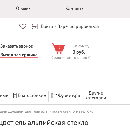
Отзывы
Контакты
Войти
/
Зарегистрироваться
Заказать звонок
На сумму
0
0 руб.
Вызов замерщика
Сравнение товаров
0
Другие
рные
Влагостойкие
Фурнитура
категории
дель Дрезден цвет ель альпийская стекло мателюкс
вет ель альпийская стекло