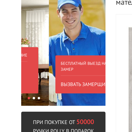
мате
БЕСПЛАТНЫЙ ВЫЕЗД НА
БЕСПЛА
ЗАМЕР
000 РУБ
ВЫЗВАТЬ ЗАМЕРЩИКА
В пре
50000
ПРИ ПОКУПКЕ ОТ
РУЧКИ POLLY В ПОДАРОК