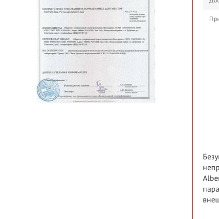
Доб
При
Безу
непр
Albe
пара
внеш