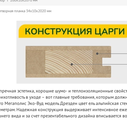
ор "Т" 200х10х2070 мм
творная планка 34х10х2020 мм
пречная эстетика, хорошие шумо- и теплоизоляционные свойс
ихотливость в уходе – вот главные требования, которым должн
ro Мегаполис Эко-Вуд модель Дрезден цвет ель альпийская ст
метрам. Надежная конструкция выдерживает интенсивное еже
него вида и за счет презентабельного дизайна вписывается в