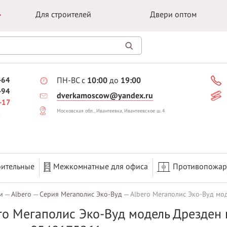
Для строителей
Двери оптом
-64
ПН-ВС с
10:00
до
19:00
-94
dverkamoscow@yandex.ru
-17
Московская обл., Ивантеевка, Ивантеевское ш. 4
оительные
Межкомнатные для офиса
Противопожа
и
Albero
Серия Мегаполис Эко-Вуд
Albero Мегаполис Эко-Вуд мо
ro Мегаполис Эко-Вуд модель Дрезден ц