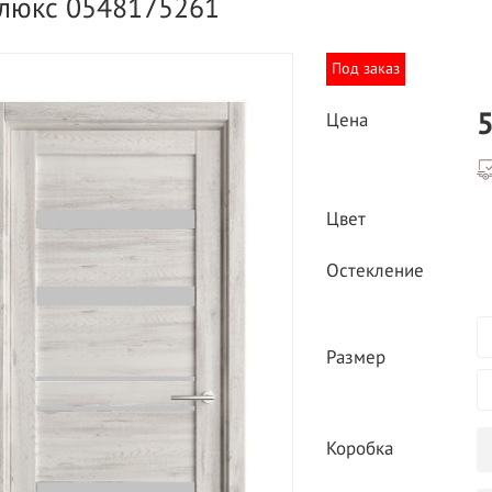
люкс 0548175261
Под заказ
5
Цена
ВЫГОДНОЕ ПРЕДЛОЖЕНИЕ
Цвет
ТНАЯ ДОСТАВКА ОТ 40
*
Двери фабрики
Остекление
Краснодеревщик по
делах МКАД
выгодным ценам
Размер
Коробка