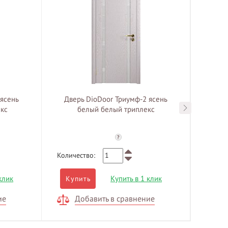
 ясень
Дверь DioDoor Триумф-2 ясень
Две
кс
белый белый триплекс
б
?
Количество:
Количе
клик
Купить в 1 клик
Купить
Куп
ие
Добавить в сравнение
Д