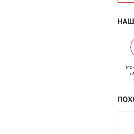
НАШ
Мом
о
ПОХ