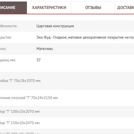
ПИСАНИЕ
ХАРАКТЕРИСТИКИ
ОТЗЫВЫ
ДОСТАВК
бенности:
Царговая конструкция
крытие:
Эко-Вуд - Гладкое, матовое декоративное покрытие на п
кло:
Мателюкс
щина, мм:
37
обка "Т" 70х28х2070 мм
ичник плоский "Т" 70х24х2150 мм
ор "Т" 100х10х2070 мм
ор "Т" 150х10х2070 мм