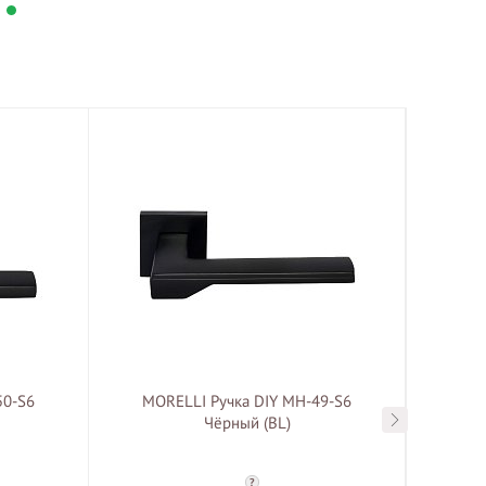
50-S6
MORELLI Ручка DIY MH-49-S6
MOREL
Чёрный (BL)
60CK
?