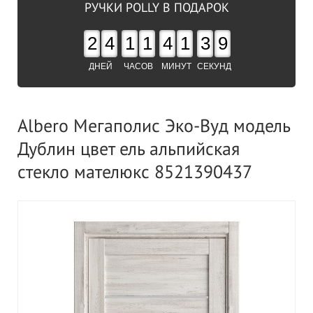
РУЧКИ POLLY В ПОДАРОК
2
4
1
1
4
1
3
9
ДНЕЙ
ЧАСОВ
МИНУТ
СЕКУНД
Albero Мегаполис Эко-Вуд модель
Дублин цвет ель альпийская
стекло мателюкс 8521390437