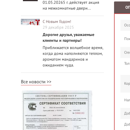
01.05.20265 г. действует акция
О
на межкомнатные двери...
С Новым Годом!
Осо
29 декабря 2025
Дорогие друзья, уважаемые
По
клиенты и партнеры!
Приближается волшебное время,
Сте
когда дома наполняются теплом,
ароматом мандаринов и
Тол
ожиданием чуда.
Все новости
Кор
Нал
Доб
Доб