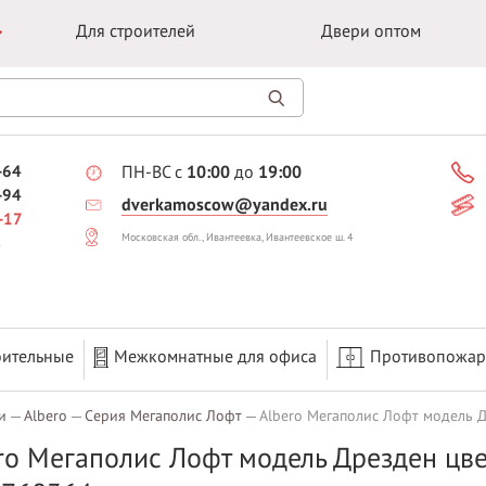
Для строителей
Двери оптом
-64
ПН-ВС с
10:00
до
19:00
-94
dverkamoscow@yandex.ru
-17
Московская обл., Ивантеевка, Ивантеевское ш. 4
оительные
Межкомнатные для офиса
Противопожа
и
Albero
Серия Мегаполис Лофт
Albero Мегаполис Лофт модель Д
ro Мегаполис Лофт модель Дрезден цве