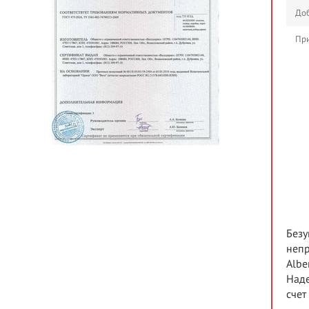
Доб
При
Безу
непр
Albe
Наде
счет