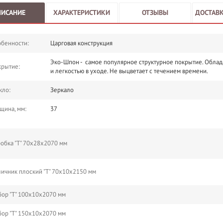
ПИСАНИЕ
ХАРАКТЕРИСТИКИ
ОТЗЫВЫ
ДОСТАВК
бенности:
Царговая конструкция
Эко-Шпон - самое популярное структурное покрытие. Облад
крытие:
и легкостью в уходе. Не выцветает с течением времени.
кло:
Зеркало
щина, мм:
37
обка "Т" 70х28х2070 мм
ичник плоский "Т" 70х10х2150 мм
ор "Т" 100х10х2070 мм
ор "Т" 150х10х2070 мм