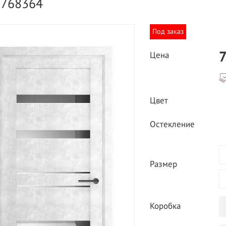
3768364
Под заказ
7
Цена
ВЫГОДНОЕ ПРЕДЛОЖЕНИЕ
Цвет
ТНАЯ ДОСТАВКА ОТ 40
*
Двери фабрики
Остекление
Краснодеревщик по
делах МКАД
выгодным ценам
Размер
Коробка