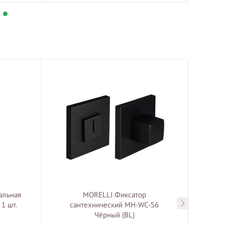
альная
MORELLI Фиксатор
MOREL
1 шт.
сантехнический MH-WC-S6
пла
Чёрный (BL)