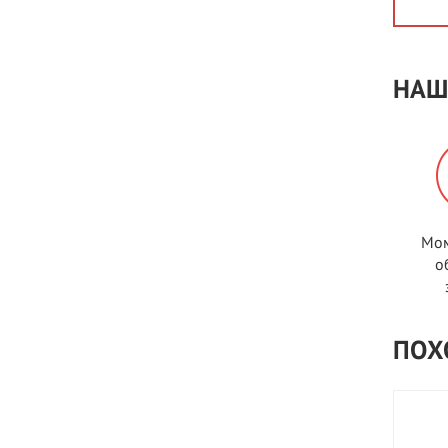
НАШ
Мом
о
ПОХ