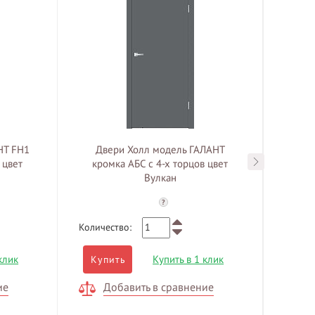
НТ FH1
Двери Холл модель ГАЛАНТ
Дв
 цвет
кромка АБС с 4-х торцов цвет
кро
Вулкан
?
Количество:
Количе
клик
Купить в 1 клик
Купить
Куп
ие
Добавить в сравнение
Д