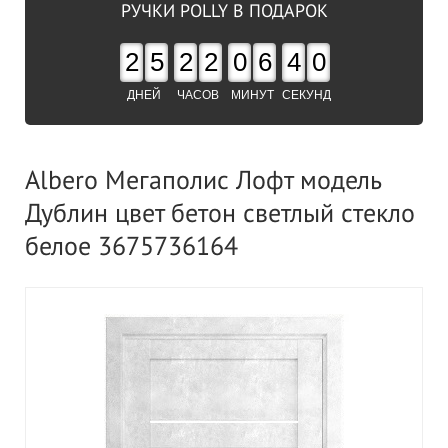
РУЧКИ POLLY В ПОДАРОК
2
5
2
2
0
6
4
0
ДНЕЙ
ЧАСОВ
МИНУТ
СЕКУНД
Albero Мегаполис Лофт модель
Дублин цвет бетон светлый стекло
белое 3675736164