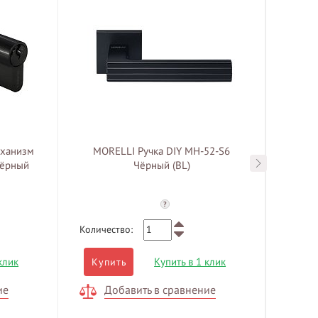
ханизм
MORELLI Ручка DIY MH-52-S6
MOR
чёрный
Чёрный (BL)
пла
?
Количество:
Количе
клик
Купить в 1 клик
Купить
Куп
ие
Добавить в сравнение
Д