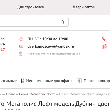
Для строителей
Двери оптом
-64
ПН-ВС с
10:00
до
19:00
-94
dverkamoscow@yandex.ru
-17
Московская обл., Ивантеевка, Ивантеевское ш. 4
оительные
Межкомнатные для офиса
Противопожа
и
Albero
Серия Мегаполис Лофт
Albero Мегаполис Лофт модель Д
ro Мегаполис Лофт модель Дублин цвет