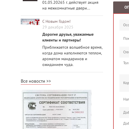
01.05.20265 г. действует акция
О
на межкомнатные двери...
С Новым Годом!
Осо
29 декабря 2025
Дорогие друзья, уважаемые
По
клиенты и партнеры!
Приближается волшебное время,
Сте
когда дома наполняются теплом,
ароматом мандаринов и
Тол
ожиданием чуда.
Все новости
Кор
Нал
Доб
Доб