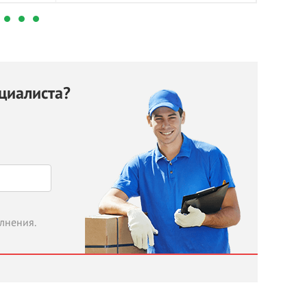
циалиста?
олнения.