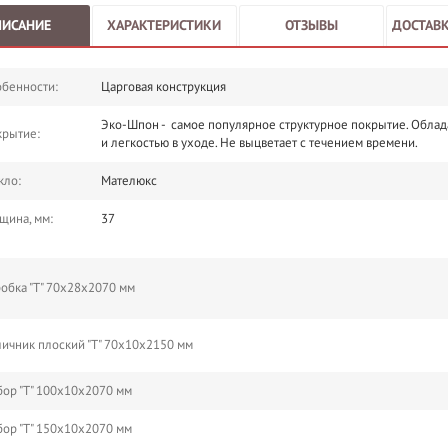
ПИСАНИЕ
ХАРАКТЕРИСТИКИ
ОТЗЫВЫ
ДОСТАВК
бенности:
Царговая конструкция
Эко-Шпон - самое популярное структурное покрытие. Облад
крытие:
и легкостью в уходе. Не выцветает с течением времени.
кло:
Мателюкс
щина, мм:
37
обка "Т" 70х28х2070 мм
ичник плоский "Т" 70х10х2150 мм
ор "Т" 100х10х2070 мм
ор "Т" 150х10х2070 мм