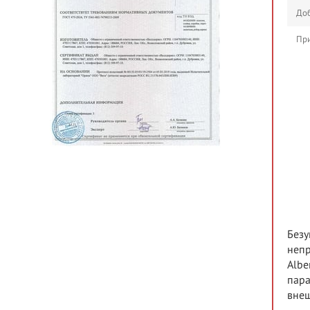
Доб
При
Безу
непр
Albe
пара
внеш