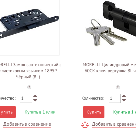
RELLI Замок сантехнический с
MORELLI Цилиндровый ме
пластиковым язычком 1895P
60CK ключ-вертушка BL 
Чёрный (BL)
?
?
ичество:
Количество:
Купить в 1 клик
Купить в 1 
Купить
Купить
Добавить в сравнение
Добавить в сравнен