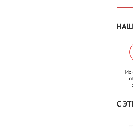
НАШ
Мом
о
С Э