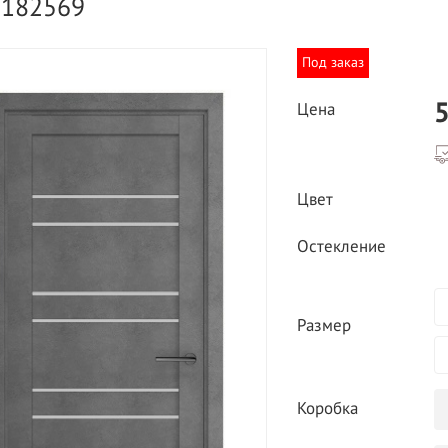
9182569
Под заказ
5
Цена
ВЫГОДНОЕ ПРЕДЛОЖЕНИЕ
Цвет
ТНАЯ ДОСТАВКА ОТ 40
*
Двери фабрики
Остекление
Краснодеревщик по
делах МКАД
выгодным ценам
Размер
Коробка