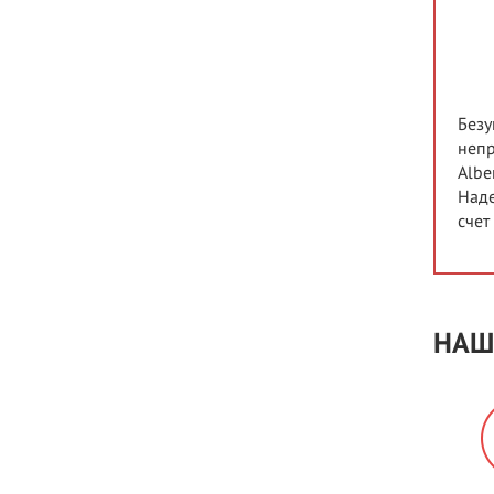
Безу
непр
Albe
Наде
счет
НАШ