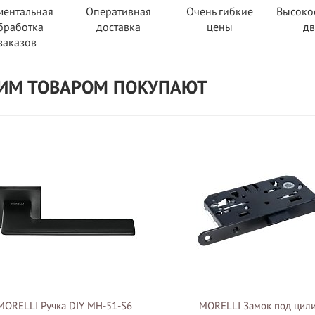
ентальная
Оперативная
Очень гибкие
Высоко
бработка
доставка
цены
д
заказов
ТИМ ТОВАРОМ ПОКУПАЮТ
MORELLI Ручка DIY MH-51-S6
MORELLI Замок под цили