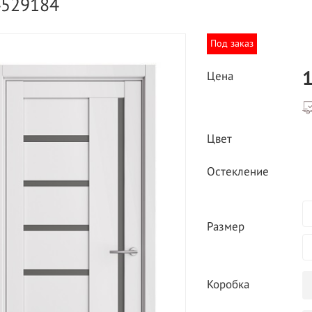
4529184
Под заказ
1
Цена
ВЫГОДНОЕ ПРЕДЛОЖЕНИЕ
Цвет
ТНАЯ ДОСТАВКА ОТ 40
*
Двери фабрики
Остекление
Краснодеревщик по
делах МКАД
выгодным ценам
Размер
Коробка