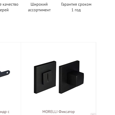
е качество
Широкий
Гарантия сроком
верей
ассортимент
1 год
ндр с
MORELLI Фиксатор
MOR