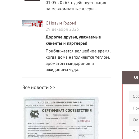
01.05.20265 г. действует акция
на межкомнатные двери...
С Новым Годом!
29 декабря 2025
Дорогие друзья, уважаемые
клиенты и партнеры!
Приближается волшебное время,
когда дома наполняются теплом,
ароматом мандаринов и
ожиданием чуда.
О
Все новости
Осо
По
Сте
Тол