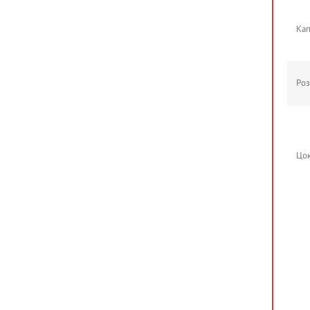
Кап
Роз
Цок