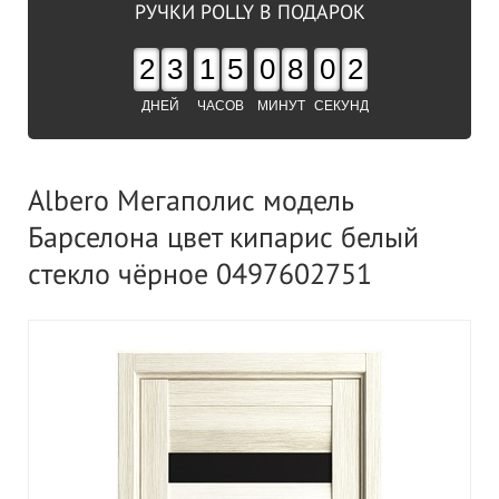
РУЧКИ POLLY В ПОДАРОК
2
3
1
5
0
8
0
1
ДНЕЙ
ЧАСОВ
МИНУТ
СЕКУНД
Albero Мегаполис модель
Барселона цвет кипарис белый
стекло чёрное 0497602751