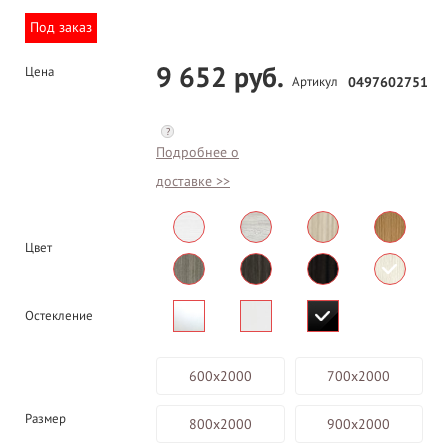
Под заказ
9 652 руб.
Цена
Артикул
0497602751
?
Подробнее о
доставке >>
Цвет
Остекление
600х2000
700х2000
Размер
800х2000
900х2000