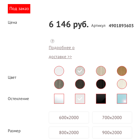
Под заказ
6 146 руб.
Цена
Артикул
4901893603
?
Подробнее о
доставке >>
Цвет
Остекление
600х2000
700х2000
Размер
800х2000
900х2000