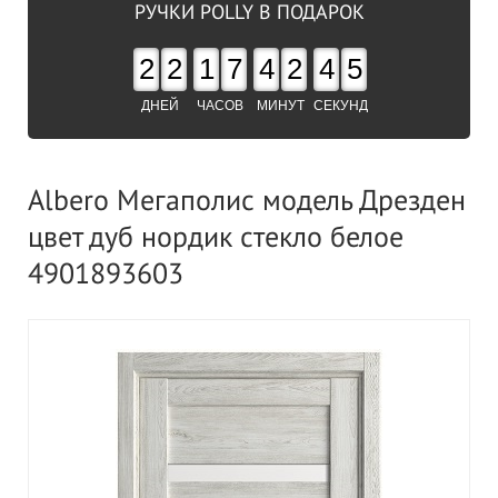
РУЧКИ POLLY В ПОДАРОК
2
2
1
7
4
2
4
4
ДНЕЙ
ЧАСОВ
МИНУТ
СЕКУНД
Albero Мегаполис модель Дрезден
цвет дуб нордик стекло белое
4901893603