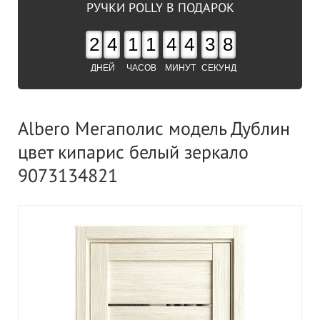
РУЧКИ POLLY В ПОДАРОК
2
4
1
1
4
4
3
7
ДНЕЙ
ЧАСОВ
МИНУТ
СЕКУНД
Albero Мегаполис модель Дублин
цвет кипарис белый зеркало
9073134821