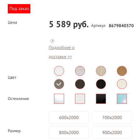
Под заказ
5 589 руб.
Цена
Артикул
8679840370
?
Подробнее о
доставке >>
Цвет
Остекление
600х2000
700х2000
Размер
800х2000
900х2000