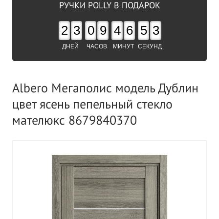
РУЧКИ POLLY В ПОДАРОК
2
3
0
9
4
6
5
2
ДНЕЙ
ЧАСОВ
МИНУТ
СЕКУНД
Albero Мегаполис модель Дублин
цвет ясень пепельный стекло
мателюкс 8679840370