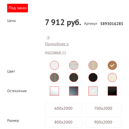
Под заказ
7 912 руб.
Цена
Артикул
5893016285
?
Подробнее о
доставке >>
Цвет
Остекление
600х2000
700х2000
Размер
800х2000
900х2000