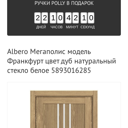
РУЧКИ POLLY В ПОДАРОК
2
2
1
0
4
2
0
9
ДНЕЙ
ЧАСОВ
МИНУТ
СЕКУНД
Albero Мегаполис модель
Франкфурт цвет дуб натуральный
стекло белое 5893016285