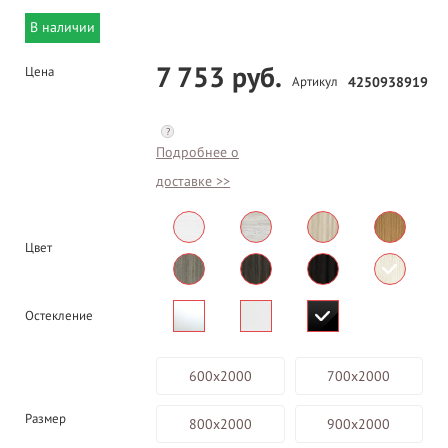
В наличии
7 753 руб.
Цена
Артикул
4250938919
?
Подробнее о
доставке >>
Цвет
Остекление
600х2000
700х2000
Размер
800х2000
900х2000