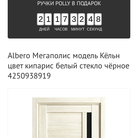
РУЧКИ POLLY В ПОДАРОК
2
1
1
7
3
2
4
8
ДНЕЙ
ЧАСОВ
МИНУТ
СЕКУНД
Albero Мегаполис модель Кёльн
цвет кипарис белый стекло чёрное
4250938919