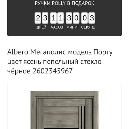
РУЧКИ POLLY В ПОДАРОК
2
3
1
1
3
0
0
2
ДНЕЙ
ЧАСОВ
МИНУТ
СЕКУНД
Albero Мегаполис модель Порту
цвет ясень пепельный стекло
чёрное 2602345967