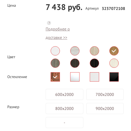
7 438 руб.
Цена
Артикул
3237072108
?
Подробнее о
доставке >>
Цвет
Остекление
600х2000
700х2000
Размер
800х2000
900х2000
-