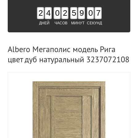
2
4
0
2
5
9
0
6
ДНЕЙ
ЧАСОВ
МИНУТ
СЕКУНД
Albero Мегаполис модель Рига
цвет дуб натуральный 3237072108