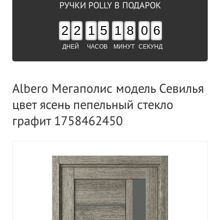
РУЧКИ POLLY В ПОДАРОК
2
2
1
5
1
8
0
5
ДНЕЙ
ЧАСОВ
МИНУТ
СЕКУНД
Albero Мегаполис модель Севилья
цвет ясень пепельный стекло
графит 1758462450