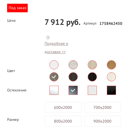
Под заказ
7 912 руб.
Цена
Артикул
1758462450
?
Подробнее о
доставке >>
Цвет
Остекление
600х2000
700х2000
Размер
800х2000
900х2000