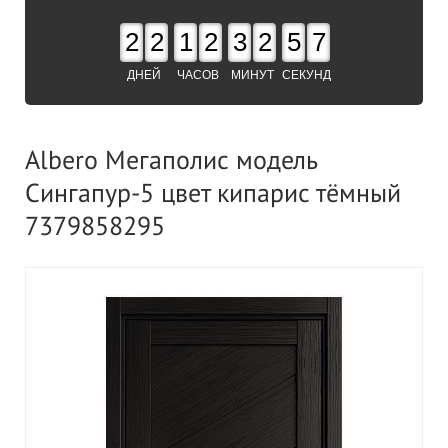
2
2
1
2
3
2
5
6
ДНЕЙ
ЧАСОВ
МИНУТ
СЕКУНД
Albero Мегаполис модель
Сингапур-5 цвет кипарис тёмный
7379858295