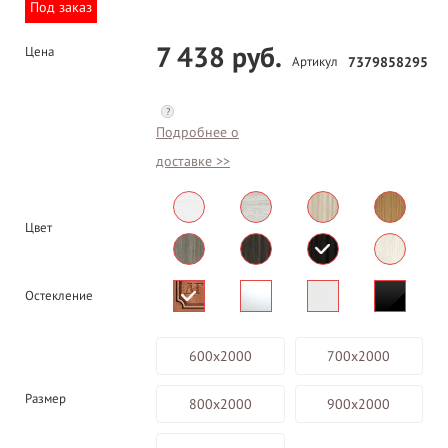
Под заказ
7 438 руб.
Цена
Артикул
7379858295
?
Подробнее о
доставке >>
Цвет
Остекление
600х2000
700х2000
Размер
800х2000
900х2000