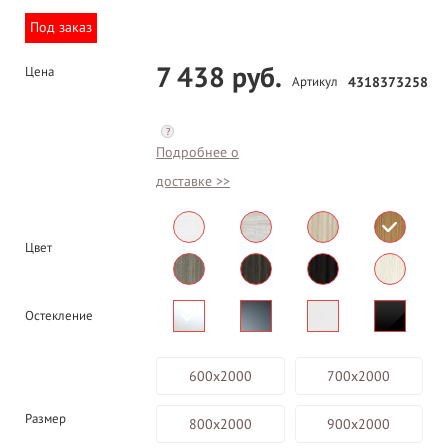
Под заказ
7 438 руб.
Цена
Артикул
4318373258
?
Подробнее о
доставке >>
Цвет
Остекление
600х2000
700х2000
Размер
800х2000
900х2000