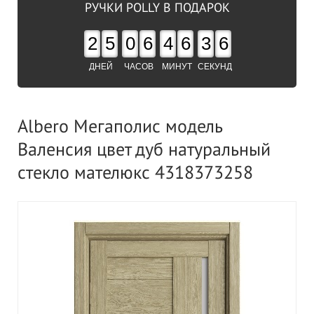
РУЧКИ POLLY В ПОДАРОК
2
5
0
6
4
6
3
5
ДНЕЙ
ЧАСОВ
МИНУТ
СЕКУНД
Albero Мегаполис модель
Валенсия цвет дуб натуральный
стекло мателюкс 4318373258