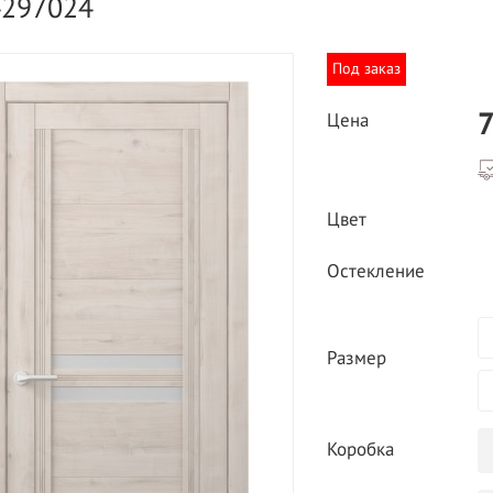
4297024
Под заказ
7
Цена
ВЫГОДНОЕ ПРЕДЛОЖЕНИЕ
Цвет
ТНАЯ ДОСТАВКА ОТ 40
*
Двери фабрики
Остекление
Краснодеревщик по
делах МКАД
выгодным ценам
Размер
Коробка