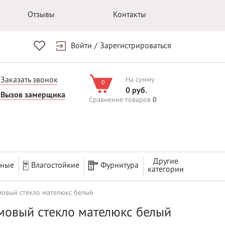
Отзывы
Контакты
Войти
/
Зарегистрироваться
Заказать звонок
На сумму
0
0 руб.
Вызов замерщика
Сравнение товаров
0
Другие
рные
Влагостойкие
Фурнитура
категории
мовый стекло мателюкс белый
емовый стекло мателюкс белый