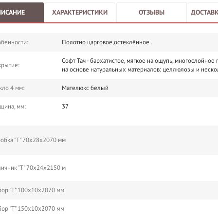
ПИСАНИЕ
ХАРАКТЕРИСТИКИ
ОТЗЫВЫ
ДОСТАВК
бенности:
Полотно царговое,остеклённое .
Софт Тач - бархатистое, мягкое на ощупь, многослойное
крытие:
на основе натуральных материалов: целлюлозы и неско
кло 4 мм:
Мателюкс белый
щина, мм:
37
обка "Т" 70х28х2070 мм
ичник "Т" 70х24х2150 м
ор "Т" 100х10х2070 мм
ор "Т" 150х10х2070 мм