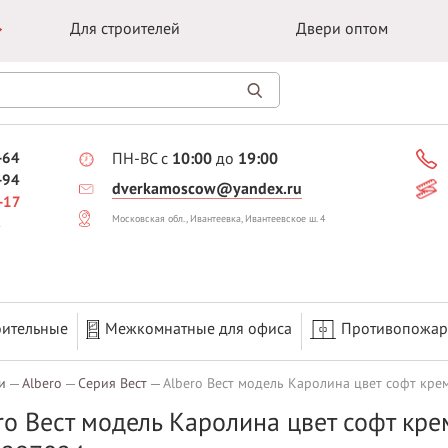
Для строителей
Двери оптом
-64
ПН-ВС с
10:00
до
19:00
-94
dverkamoscow@yandex.ru
-17
Московская обл., Ивантеевка, Ивантеевское ш. 4
оительные
Межкомнатные для офиса
Противопожа
и
Albero
Серия Вест
Albero Вест модель Каролина цвет софт кре
ro Вест модель Каролина цвет софт кр