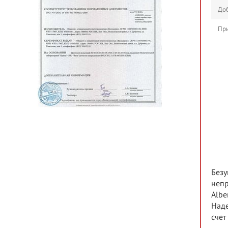
Доб
При
Безу
непр
Albe
Наде
счет