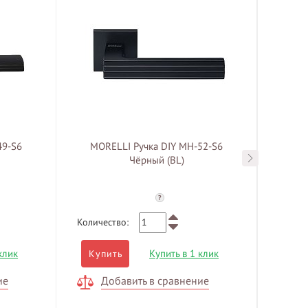
49-S6
MORELLI Ручка DIY MH-52-S6
MOREL
Чёрный (BL)
60CK
?
Количество:
Количе
клик
Купить в 1 клик
Купить
Куп
ие
Добавить в сравнение
Д