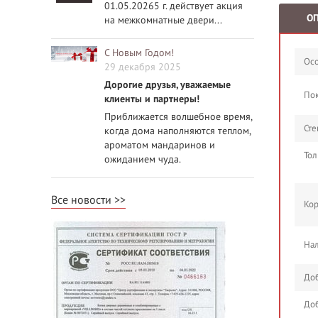
01.05.20265 г. действует акция
О
на межкомнатные двери...
С Новым Годом!
Осо
29 декабря 2025
Дорогие друзья, уважаемые
По
клиенты и партнеры!
Приближается волшебное время,
Сте
когда дома наполняются теплом,
ароматом мандаринов и
Тол
ожиданием чуда.
Все новости
Кор
Нал
Доб
Доб