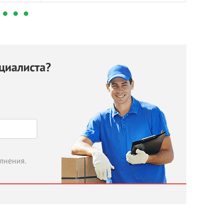
циалиста?
олнения.