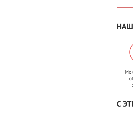
НАШ
Мом
о
С Э