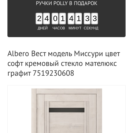
РУЧКИ POLLY В ПОДАРОК
2
4
0
1
4
1
3
2
ДНЕЙ
ЧАСОВ
МИНУТ
СЕКУНД
Albero Вест модель Миссури цвет
софт кремовый стекло мателюкс
графит 7519230608