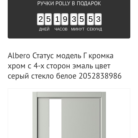
РУЧКИ POLLY В ПОДАРОК
2
5
1
9
3
5
5
2
ДНЕЙ
ЧАСОВ
МИНУТ
СЕКУНД
Albero Статус модель Г кромка
хром с 4-х сторон эмаль цвет
серый стекло белое 2052838986