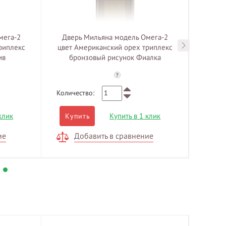
мега-2
Дверь Мильяна модель Омега-2
Двер
риплекс
цвет Американский орех триплекс
цвет 
ив
бронзовый рисунок Фиалка
?
Количество:
Количе
клик
Купить в 1 клик
Купить
Куп
ие
Добавить в сравнение
Д