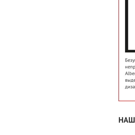
Безу
непр
Albe
выде
диза
НАШ