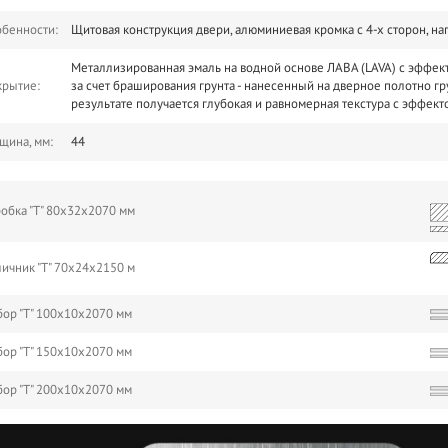
бенности:
Щитовая конструкция двери, алюминиевая кромка с 4-х сторон, 
Металлизированная эмаль на водной основе ЛАВА (LAVA) с эффек
крытие:
за счет браширования грунта - нанесенный на дверное полотно г
результате получается глубокая и равномерная текстура с эффек
щина, мм:
44
обка "Т" 80х32х2070 мм
ичник "Т" 70х24х2150 м
ор "Т" 100х10х2070 мм
ор "Т" 150х10х2070 мм
ор "Т" 200х10х2070 мм