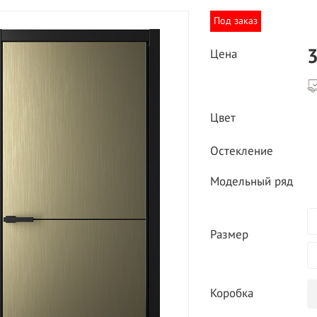
Под заказ
3
Цена
Цвет
ВЫГОДНОЕ ПРЕДЛОЖЕНИЕ
Остекление
ТНАЯ ДОСТАВКА ОТ 40
*
Двери фабрики
Модельный ряд
Краснодеревщик по
делах МКАД
выгодным ценам
Размер
Коробка