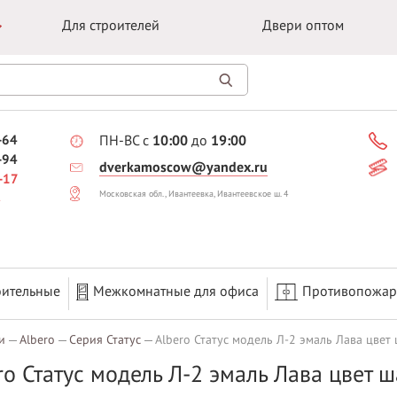
Для строителей
Двери оптом
-64
ПН-ВС с
10:00
до
19:00
-94
dverkamoscow@yandex.ru
-17
Московская обл., Ивантеевка, Ивантеевское ш. 4
оительные
Межкомнатные для офиса
Противопожа
и
Albero
Серия Статус
Albero Статус модель Л-2 эмаль Лава цвет
ro Статус модель Л-2 эмаль Лава цвет