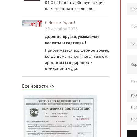
01.05.20265 г. действует акция
на межкомнатные двери...
Осо
С Новым Годом!
По
29 декабря 2025
Дорогие друзья, уважаемые
клиенты и партнеры!
Тол
Приближается волшебное время,
когда дома наполняются теплом,
ароматом мандаринов и
Кор
ожиданием чуда.
Нал
Все новости
Доб
Доб
Доб