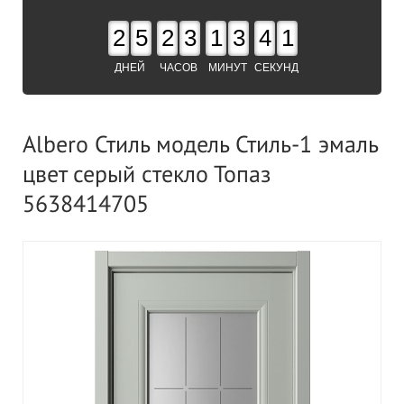
2
5
2
3
1
3
4
0
ДНЕЙ
ЧАСОВ
МИНУТ
СЕКУНД
Albero Стиль модель Стиль-1 эмаль
цвет серый стекло Топаз
5638414705