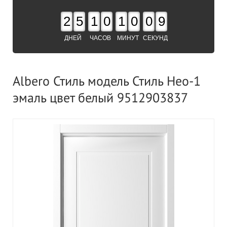
2
5
1
0
1
0
0
9
ДНЕЙ
ЧАСОВ
МИНУТ
СЕКУНД
Albero Стиль модель Стиль Нео-1
эмаль цвет белый 9512903837