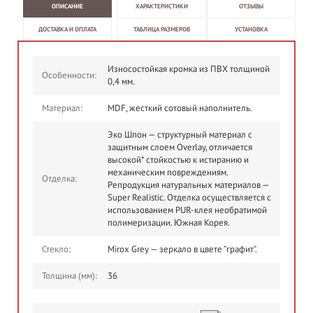
ОПИСАНИЕ
ХАРАКТЕРИСТИКИ
ОТЗЫВЫ
ДОСТАВКА И ОПЛАТА
ТАБЛИЦА РАЗМЕРОВ
УСТАНОВКА
Износостойкая кромка из ПВХ толщиной
Особенности:
0,4 мм.
Материал:
MDF, жесткий сотовый наполнитель.
Эко Шпон — структурный материал с
защитным слоем Overlay, отличается
высокой* стойкостью к истиранию и
механическим повреждениям.
Отделка:
Репродукция натуральных материалов —
Super Realistic. Отделка осуществляется с
использованием PUR-клея необратимой
полимеризации. Южная Корея.
Стекло:
Mirox Grey — зеркало в цвете "графит".
Толщина (мм):
36