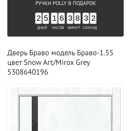
РУЧКИ POLLY В ПОДАРОК
2
5
1
6
3
8
3
1
ДНЕЙ
ЧАСОВ
МИНУТ
СЕКУНД
Дверь Браво модель Браво-1.55
цвет Snow Art/Mirox Grey
5308640196