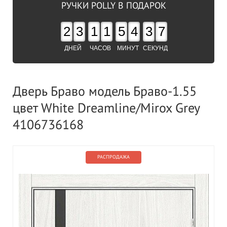
РУЧКИ POLLY В ПОДАРОК
2
3
1
1
5
4
3
6
ДНЕЙ
ЧАСОВ
МИНУТ
СЕКУНД
Дверь Браво модель Браво-1.55
цвет White Dreamline/Mirox Grey
4106736168
РАСПРОДАЖА