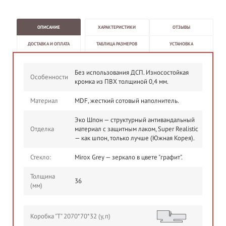
ОПИСАНИЕ
ХАРАКТЕРИСТИКИ
ОТЗЫВЫ
ДОСТАВКА И ОПЛАТА
ТАБЛИЦА РАЗМЕРОВ
УСТАНОВКА
Без использования ДСП. Износостойкая
Особенности
кромка из ПВХ толщиной 0,4 мм.
Материал
MDF, жесткий сотовый наполнитель.
Эко Шпон — структурный антивандальный
Отделка
материал с защитным лаком, Super Realistic
— как шпон, только лучше (Южная Корея).
Стекло:
Mirox Grey — зеркало в цвете "графит".
Толщина
36
(мм)
Коробка "Т" 2070*70*32 (у,п)