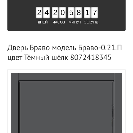
2
4
2
0
5
8
1
6
ДНЕЙ
ЧАСОВ
МИНУТ
СЕКУНД
Дверь Браво модель Браво-0.21.П
цвет Тёмный шёлк 8072418345