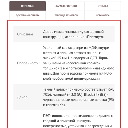
ОПИСАНИЕ
ХАРАКТЕРИСТИКИ
ОТЗЫВЫ
ДОСТАВКА И ОПЛАТА
ТАБЛИЦА РАЗМЕРОВ
УСТАНОВКА
Дверь межкомнатная глухая щитовой
Описание
конструкции, исполнение «Премиум».
Усиленный каркас двери из МДФ, внутри
жесткая и прочная сотовая панель с
ячейкой 15 мм. Не содержит ДСП. Торцы
Особенности:
защищены износостойкой кромкой
толщиной 1 мм по технологии «невидимого
шва». Для производства применяется PUR-
клей необратимой полимеризации.
Тёмный шёлк - примерно соответствует RAL
7016, матовый (≈ 3,8 GU), Black Silk (BS) -
Декор:
черные матовые декоративные вставки (P3)
и кромка (K4).
ПЭТ - инновационное эмалевое покрытие c
гладкой и приятной на ощупь
поверхностью, устойчиво к повреждениям,