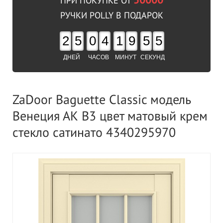
50000
ПРИ ПОКУПКЕ ОТ
РУЧКИ POLLY В ПОДАРОК
2
5
0
4
1
9
5
4
ДНЕЙ
ЧАСОВ
МИНУТ
СЕКУНД
ZaDoor Baguette Classic модель
Венеция АК В3 цвет матовый крем
стекло сатинато 4340295970