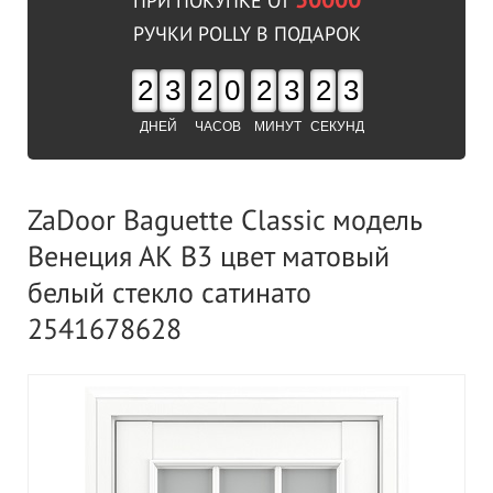
50000
ПРИ ПОКУПКЕ ОТ
РУЧКИ POLLY В ПОДАРОК
2
3
2
0
2
3
2
3
ДНЕЙ
ЧАСОВ
МИНУТ
СЕКУНД
ZaDoor Baguette Classic модель
Венеция АК В3 цвет матовый
белый стекло сатинато
2541678628