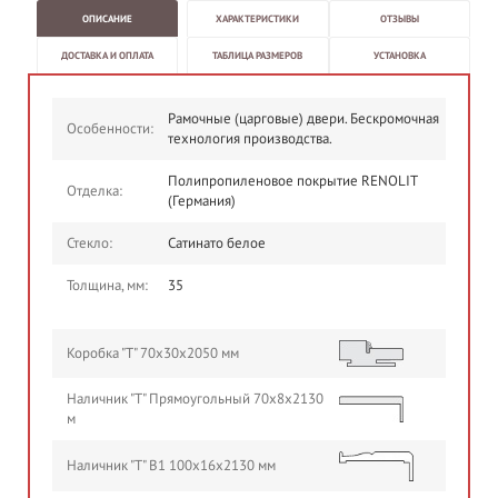
ОПИСАНИЕ
ХАРАКТЕРИСТИКИ
ОТЗЫВЫ
ДОСТАВКА И ОПЛАТА
ТАБЛИЦА РАЗМЕРОВ
УСТАНОВКА
Рамочные (царговые) двери. Бескромочная
Особенности:
технология производства.
Полипропиленовое покрытие RENOLIT
Отделка:
(Германия)
Стекло:
Сатинато белое
Толщина, мм:
35
Коробка "Т" 70х30х2050 мм
Наличник "Т" Прямоугольный 70х8х2130
м
Наличник "Т" В1 100х16х2130 мм