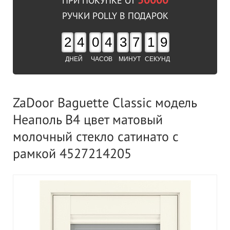
50000
ПРИ ПОКУПКЕ ОТ
РУЧКИ POLLY В ПОДАРОК
2
4
0
4
3
7
1
8
ДНЕЙ
ЧАСОВ
МИНУТ
СЕКУНД
ZaDoor Baguette Classic модель
Неаполь В4 цвет матовый
молочный стекло сатинато с
рамкой 4527214205