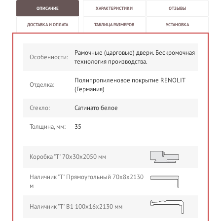
ОПИСАНИЕ
ХАРАКТЕРИСТИКИ
ОТЗЫВЫ
ДОСТАВКА И ОПЛАТА
ТАБЛИЦА РАЗМЕРОВ
УСТАНОВКА
Рамочные (царговые) двери. Бескромочная
Особенности:
технология производства.
Полипропиленовое покрытие RENOLIT
Отделка:
(Германия)
Стекло:
Сатинато белое
Толщина, мм:
35
Коробка "Т" 70х30х2050 мм
Наличник "Т" Прямоугольный 70х8х2130
м
Наличник "Т" В1 100х16х2130 мм