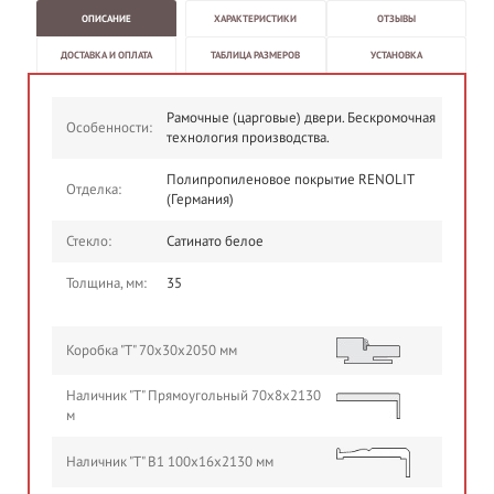
ОПИСАНИЕ
ХАРАКТЕРИСТИКИ
ОТЗЫВЫ
ДОСТАВКА И ОПЛАТА
ТАБЛИЦА РАЗМЕРОВ
УСТАНОВКА
Рамочные (царговые) двери. Бескромочная
Особенности:
технология производства.
Полипропиленовое покрытие RENOLIT
Отделка:
(Германия)
Стекло:
Сатинато белое
Толщина, мм:
35
Коробка "Т" 70х30х2050 мм
Наличник "Т" Прямоугольный 70х8х2130
м
Наличник "Т" В1 100х16х2130 мм