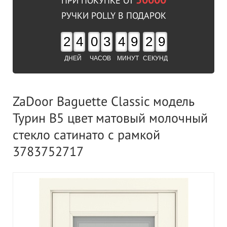
50000
ПРИ ПОКУПКЕ ОТ
РУЧКИ POLLY В ПОДАРОК
2
4
0
3
4
9
2
9
ДНЕЙ
ЧАСОВ
МИНУТ
СЕКУНД
ZaDoor Baguette Classic модель
Турин В5 цвет матовый молочный
стекло сатинато с рамкой
3783752717