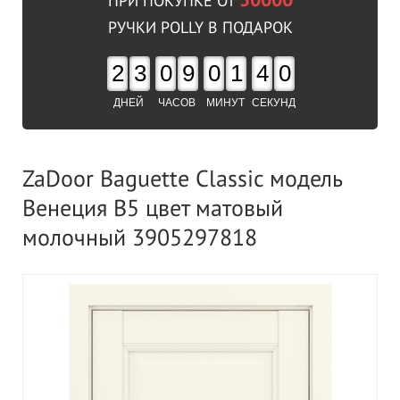
50000
ПРИ ПОКУПКЕ ОТ
РУЧКИ POLLY В ПОДАРОК
2
3
0
9
0
1
3
9
ДНЕЙ
ЧАСОВ
МИНУТ
СЕКУНД
ZaDoor Baguette Classic модель
Венеция В5 цвет матовый
молочный 3905297818