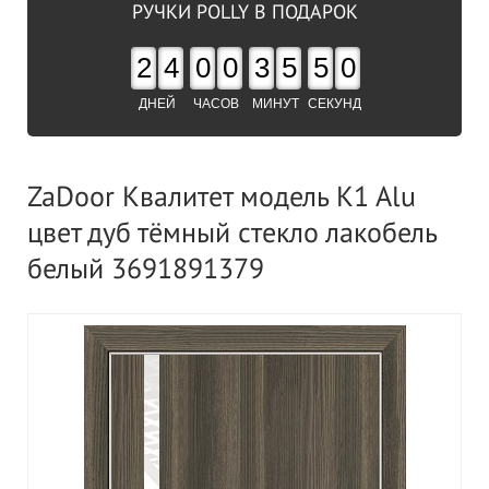
РУЧКИ POLLY В ПОДАРОК
2
4
0
0
3
5
4
9
ДНЕЙ
ЧАСОВ
МИНУТ
СЕКУНД
ZaDoor Квалитет модель K1 Alu
цвет дуб тёмный стекло лакобель
белый 3691891379