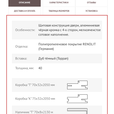
ОПИСАНИЕ
ХАРАКТЕРИСТИКИ
ОТЗЫВЫ
ДОСТАВКА И ОПЛАТА
ТАБЛИЦА РАЗМЕРОВ
УСТАНОВКА
Щитовая конструкция двери, алюминиевая
Особенности:
чёрная кромка с 4-х сторон, мелкоячеистое
сотовое наполнение.
Полипропиленовое покрытие RENOLIT
Отделка:
(Германия)
Вставка:
Дуб тёмный (Toppan)
Толщина, мм:
40
Коробка "Т" 70х32х2050 мм
Коробка "К" 75х32х2050 мм
Наличник "Т" 70х8х2130 м