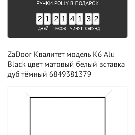
РУЧКИ POLLY В ПОДАРОК
2
1
2
1
4
1
3
1
ДНЕЙ
ЧАСОВ
МИНУТ
СЕКУНД
ZaDoor Квалитет модель K6 Alu
Black цвет матовый белый вставка
дуб тёмный 6849381379