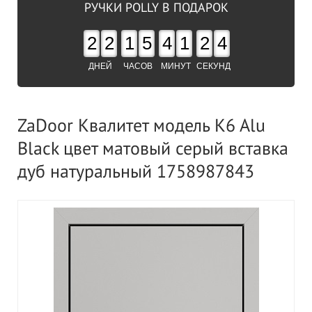
РУЧКИ POLLY В ПОДАРОК
2
2
1
5
4
1
2
3
ДНЕЙ
ЧАСОВ
МИНУТ
СЕКУНД
ZaDoor Квалитет модель K6 Alu
Black цвет матовый серый вставка
дуб натуральный 1758987843