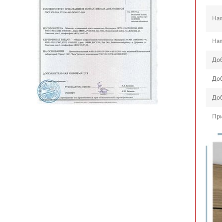
Нал
Нал
Доб
Доб
Доб
При