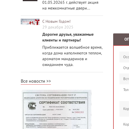
01.05.20265 г. действует акция
на межкомнатные двери...
С Новым Годом!
29 декабря 2025
Дорогие друзья, уважаемые
О
клиенты и партнеры!
Приближается волшебное время,
когда дома наполняются теплом,
Осо
ароматом мандаринов и
ожиданием чуда.
Отд
Вст
Все новости
Тол
Кор
Кор