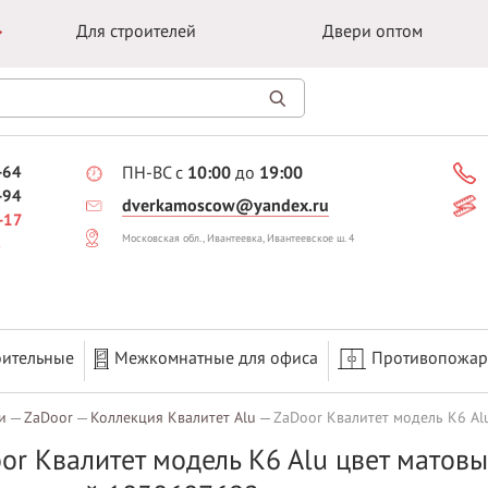
Для строителей
Двери оптом
-64
ПН-ВС с
10:00
до
19:00
-94
dverkamoscow@yandex.ru
-17
Московская обл., Ивантеевка, Ивантеевское ш. 4
оительные
Межкомнатные для офиса
Противопожа
и
ZaDoor
Коллекция Квалитет Alu
ZaDoor Квалитет модель K6 Al
or Квалитет модель K6 Alu цвет матовы