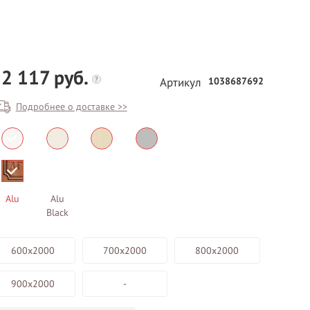
2 117 руб.
?
1038687692
Артикул
Подробнее о доставке >>
БЕСПЛАТНЫЙ ВЫЕЗД НА
ЗАМЕР
ВЫЗВАТЬ ЗАМЕРЩИКА
Alu
Alu
Black
600х2000
700х2000
800х2000
900х2000
-