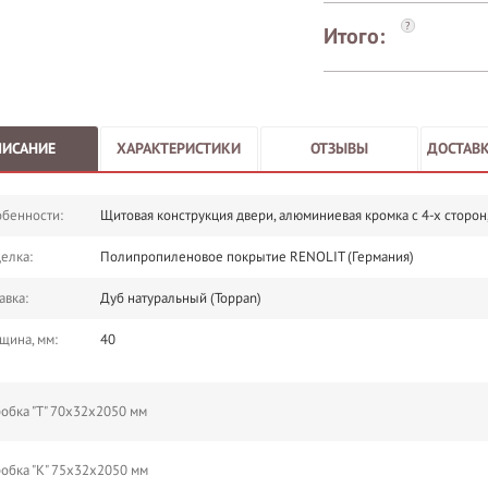
?
Итого:
ПИСАНИЕ
ХАРАКТЕРИСТИКИ
ОТЗЫВЫ
ДОСТАВК
бенности:
Щитовая конструкция двери, алюминиевая кромка с 4-х сторон
елка:
Полипропиленовое покрытие RENOLIT (Германия)
авка:
Дуб натуральный (Toppan)
щина, мм:
40
обка "Т" 70х32х2050 мм
обка "К" 75х32х2050 мм