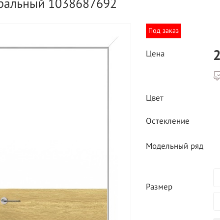
ральный 1038687692
Под заказ
2
Цена
ВЫГОДНОЕ ПРЕДЛОЖЕНИЕ
Цвет
ТНАЯ ДОСТАВКА ОТ 40
*
Двери фабрики
Остекление
Краснодеревщик по
делах МКАД
выгодным ценам
Модельный ряд
Размер