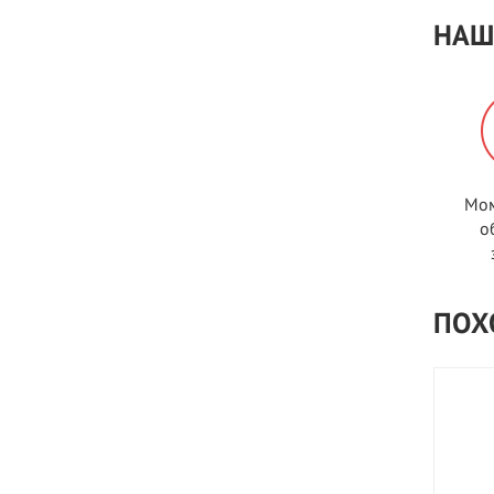
НАШ
Мом
о
ПОХ