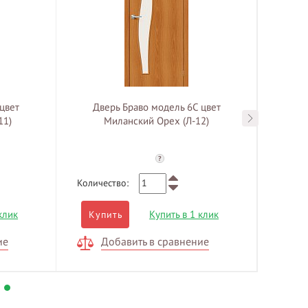
цвет
Дверь Браво модель 6С цвет
Дв
11)
Миланский Орех (Л-12)
?
Количество:
Количе
клик
Купить в 1 клик
Купить
Куп
ие
Добавить в сравнение
Д