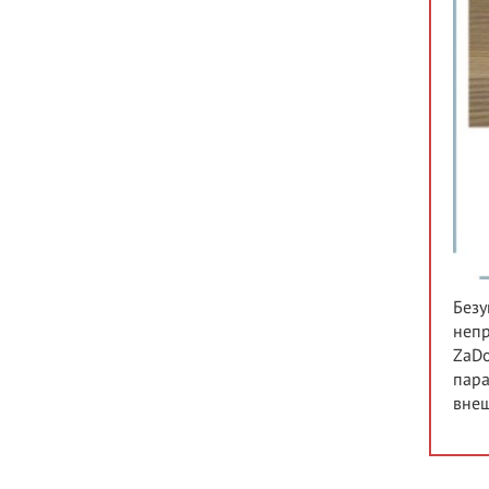
Безу
непр
ZaDo
пара
внеш