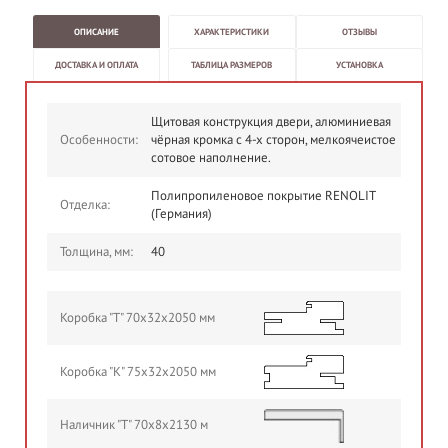
ОПИСАНИЕ
ХАРАКТЕРИСТИКИ
ОТЗЫВЫ
ДОСТАВКА И ОПЛАТА
ТАБЛИЦА РАЗМЕРОВ
УСТАНОВКА
Щитовая конструкция двери, алюминиевая
Особенности:
чёрная кромка с 4-х сторон, мелкоячеистое
сотовое наполнение.
Полипропиленовое покрытие RENOLIT
Отделка:
(Германия)
Толщина, мм:
40
Коробка "Т" 70х32х2050 мм
Коробка "К" 75х32х2050 мм
Наличник "Т" 70х8х2130 м