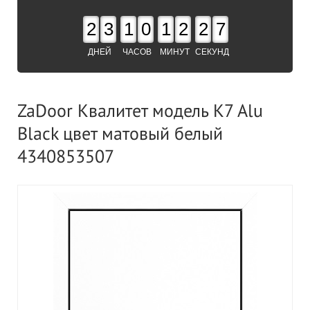
2
3
1
0
1
2
2
6
ДНЕЙ
ЧАСОВ
МИНУТ
СЕКУНД
ZaDoor Квалитет модель K7 Alu
Black цвет матовый белый
4340853507