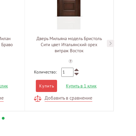
Милан
Дверь Мильяна модель Бристоль
Две
 Браво
Сити цвет Итальянский орех
цве
витраж Восток
?
Количество:
Количе
клик
Купить в 1 клик
Купить
Куп
ие
Добавить в сравнение
Д