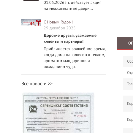
01.05.20265 г. действует акция
на межкомнатные двери...
С Новым Годом!
29 декабря 2025
Дорогие друзья, уважаемые
клиенты и партнеры!
О
Приближается волшебное время,
когда дома наполняются теплом,
ароматом мандаринов и
Осо
ожиданием чуда.
Отд
Все новости
Тол
Кор
Кор