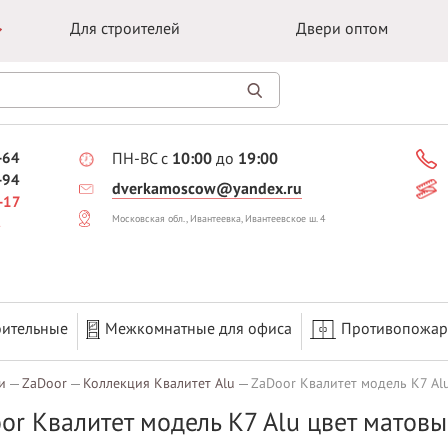
Для строителей
Двери оптом
-64
ПН-ВС с
10:00
до
19:00
-94
dverkamoscow@yandex.ru
-17
Московская обл., Ивантеевка, Ивантеевское ш. 4
оительные
Межкомнатные для офиса
Противопожа
и
ZaDoor
Коллекция Квалитет Alu
ZaDoor Квалитет модель K7 Al
or Квалитет модель K7 Alu цвет матов