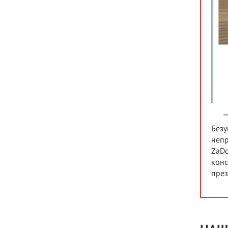
Безу
непр
ZaDo
конс
през