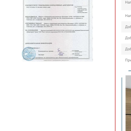
Нал
Нал
Доб
Доб
Доб
При