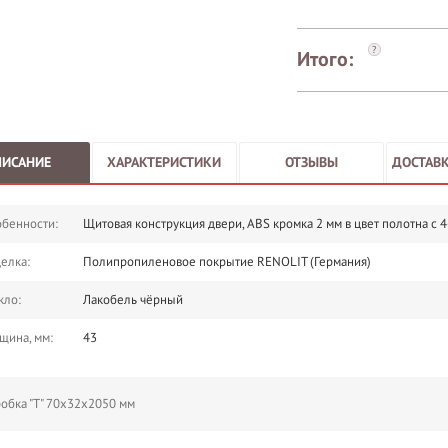
?
Итого:
ПИСАНИЕ
ХАРАКТЕРИСТИКИ
ОТЗЫВЫ
ДОСТАВК
бенности:
Щитовая конструкция двери, ABS кромка 2 мм в цвет полотна с 
елка:
Полипропиленовое покрытие RENOLIT (Германия)
кло:
Лакобель чёрный
щина, мм:
43
обка "Т" 70х32х2050 мм