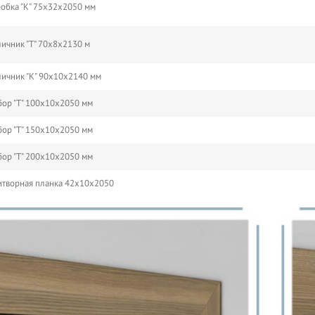
обка "К" 75х32х2050 мм
ичник "Т" 70х8х2130 м
ичник "К" 90х10х2140 мм
ор "Т" 100х10х2050 мм
ор "Т" 150х10х2050 мм
ор "Т" 200х10х2050 мм
творная планка 42х10х2050