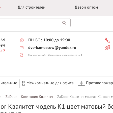
Для строителей
Двери оптом
-64
ПН-ВС с
10:00
до
19:00
-94
dverkamoscow@yandex.ru
-17
Московская обл., Ивантеевка, Ивантеевское ш. 4
оительные
Межкомнатные для офиса
Противопожа
и
ZaDoor
Коллекция Квалитет
ZaDoor Квалитет модель K1 цвет 
or Квалитет модель K1 цвет матовый б