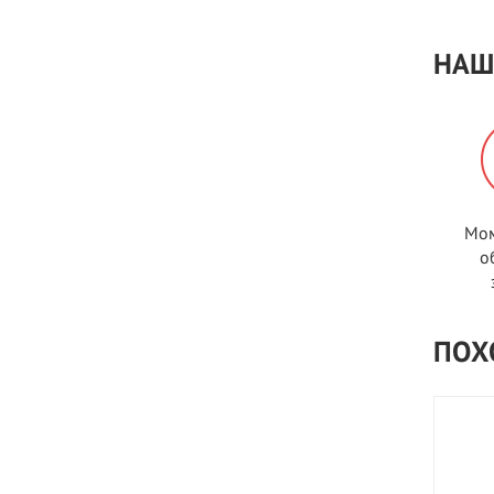
НАШ
Мом
о
ПОХ