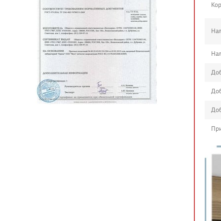
Кор
Нал
Нал
Доб
Доб
Доб
При