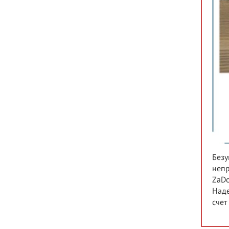
Безу
непр
ZaDo
Наде
счет