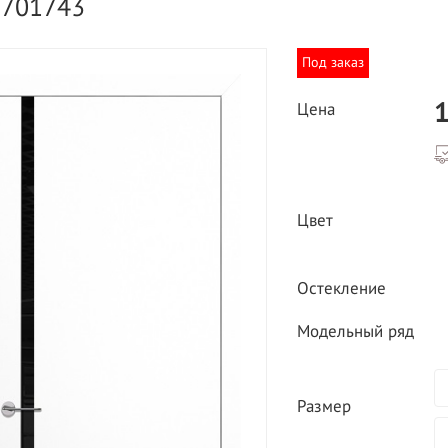
2701743
Под заказ
1
Цена
ВЫГОДНОЕ ПРЕДЛОЖЕНИЕ
ТНАЯ ДОСТАВКА ОТ 40
Цвет
*
Двери фабрики
Краснодеревщик по
делах МКАД
выгодным ценам
Остекление
Модельный ряд
Размер