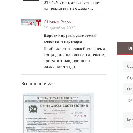
01.05.20265 г. действует акция
на межкомнатные двери...
С Новым Годом!
29 декабря 2025
Дорогие друзья, уважаемые
клиенты и партнеры!
О
Приближается волшебное время,
когда дома наполняются теплом,
ароматом мандаринов и
ожиданием чуда.
Осо
Отд
Все новости
Сте
Тол
Кор