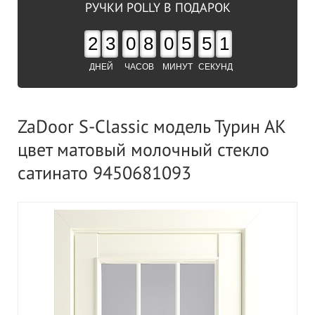
РУЧКИ POLLY В ПОДАРОК
2
3
0
8
0
5
5
0
ДНЕЙ
ЧАСОВ
МИНУТ
СЕКУНД
ZaDoor S-Classic модель Турин АК
цвет матовый молочный стекло
сатинато 9450681093