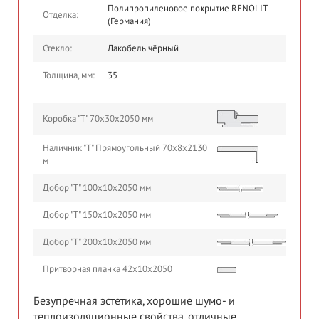
Полипропиленовое покрытие RENOLIT
Отделка:
(Германия)
Стекло:
Лакобель чёрный
Толщина, мм:
35
Коробка "Т" 70х30х2050 мм
Наличник "Т" Прямоугольный 70х8х2130
м
Добор "Т" 100х10х2050 мм
Добор "Т" 150х10х2050 мм
Добор "Т" 200х10х2050 мм
Притворная планка 42х10х2050
Безупречная эстетика, хорошие шумо- и
теплоизоляционные свойства, отличные