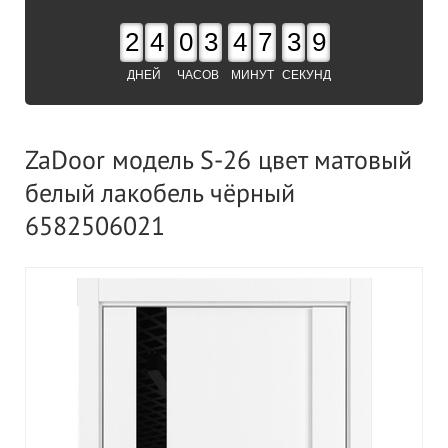
2
4
0
3
4
7
3
8
ДНЕЙ
ЧАСОВ
МИНУТ
СЕКУНД
ZaDoor модель S-26 цвет матовый
белый лакобель чёрный
6582506021