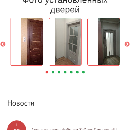
дверей
Новости
1
Акция на двери фабрики ZaDoor Продлена!!!
мая