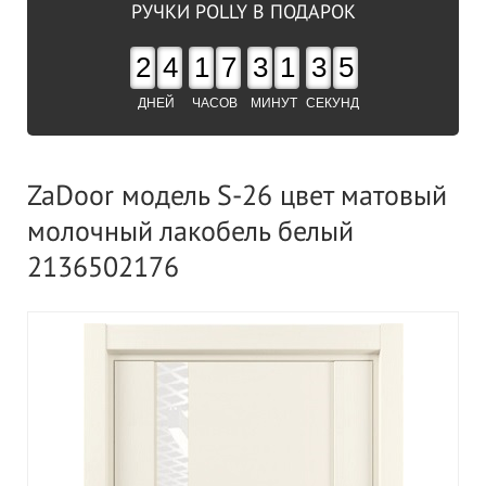
РУЧКИ POLLY В ПОДАРОК
2
4
1
7
3
1
3
4
ДНЕЙ
ЧАСОВ
МИНУТ
СЕКУНД
ZaDoor модель S-26 цвет матовый
молочный лакобель белый
2136502176