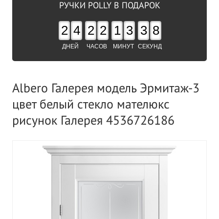
РУЧКИ POLLY В ПОДАРОК
2
4
2
2
1
3
3
8
ДНЕЙ
ЧАСОВ
МИНУТ
СЕКУНД
Albero Галерея модель Эрмитаж-3
цвет белый стекло мателюкс
рисунок Галерея 4536726186