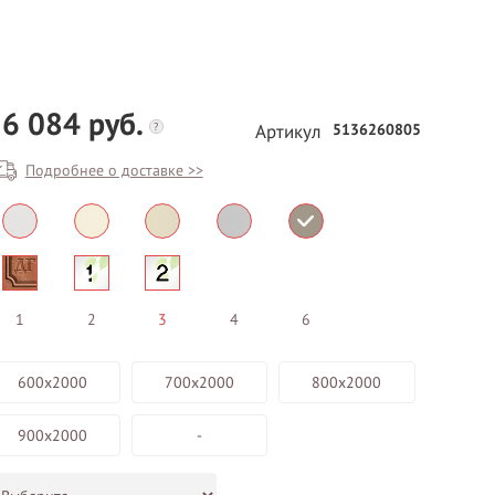
6 084 руб.
?
5136260805
Артикул
Подробнее о доставке >>
БЕСПЛАТНЫЙ ВЫЕЗД НА
ЗАМЕР
ВЫЗВАТЬ ЗАМЕРЩИКА
1
2
3
4
6
600х2000
700х2000
800х2000
900х2000
-