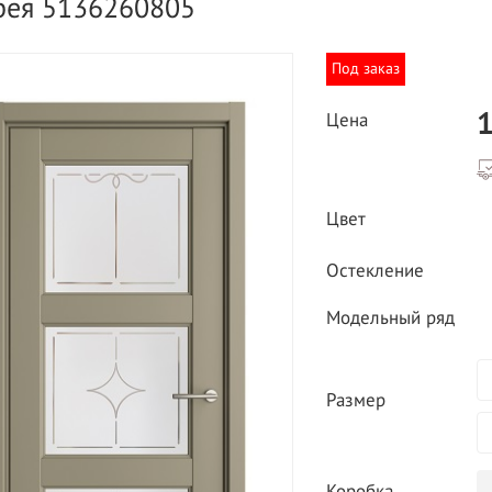
рея 5136260805
Под заказ
1
Цена
ВЫГОДНОЕ ПРЕДЛОЖЕНИЕ
Цвет
ТНАЯ ДОСТАВКА ОТ 40
*
Двери фабрики
Остекление
Краснодеревщик по
делах МКАД
выгодным ценам
Модельный ряд
Размер