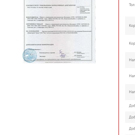
Тол
Кор
Кор
Нал
Нал
Нал
Доб
Доб
Доб