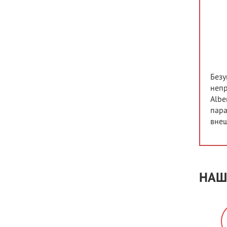
Безу
непр
Albe
пара
внеш
НАШ