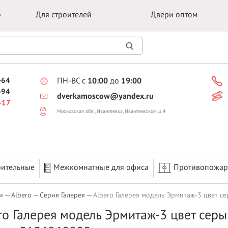
Для строителей
Двери оптом
-64
ПН-ВС с
10:00
до
19:00
-94
dverkamoscow@yandex.ru
-17
Московская обл., Ивантеевка, Ивантеевское ш. 4
оительные
Межкомнатные для офиса
Противопожа
и
Albero
Серия Галерея
Albero Галерея модель Эрмитаж-3 цвет се
ro Галерея модель Эрмитаж-3 цвет сер