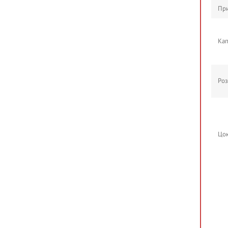
При
Кап
Роз
Цок