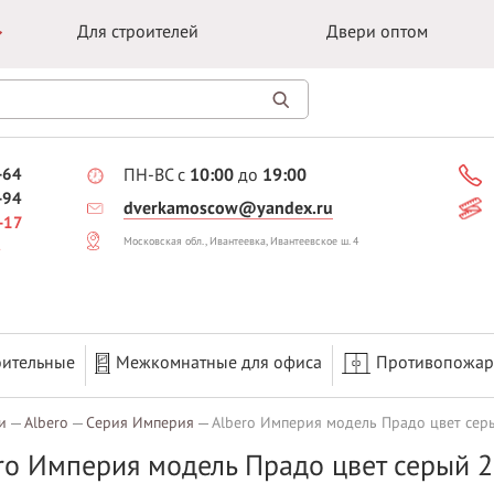
Для строителей
Двери оптом
-64
ПН-ВС с
10:00
до
19:00
-94
dverkamoscow@yandex.ru
-17
Московская обл., Ивантеевка, Ивантеевское ш. 4
оительные
Межкомнатные для офиса
Противопожа
и
Albero
Серия Империя
Albero Империя модель Прадо цвет сер
ro Империя модель Прадо цвет серый 