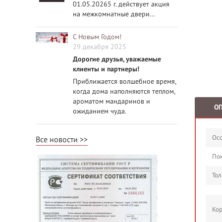
01.05.20265 г. действует акция
на межкомнатные двери...
С Новым Годом!
29 декабря 2025
Дорогие друзья, уважаемые
клиенты и партнеры!
Приближается волшебное время,
когда дома наполняются теплом,
ароматом мандаринов и
О
ожиданием чуда.
Осо
Все новости
По
Тол
Кор