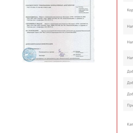
Кор
Нал
Нал
Нал
Доб
Доб
Доб
При
Кап