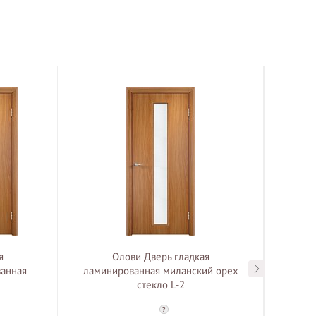
я
Олови Дверь гладкая
ванная
ламинированная миланский орех
двус
стекло L-2
?