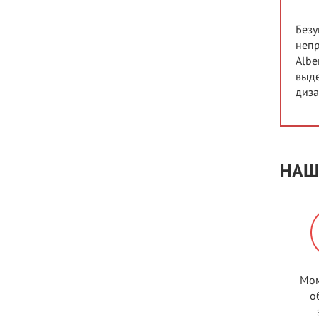
Безу
непр
Albe
выде
диза
НАШ
Мом
о