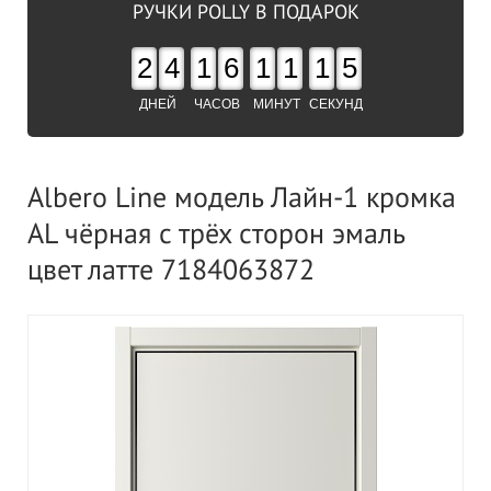
РУЧКИ POLLY В ПОДАРОК
2
4
1
6
1
1
1
4
ДНЕЙ
ЧАСОВ
МИНУТ
СЕКУНД
Albero Line модель Лайн-1 кромка
AL чёрная с трёх сторон эмаль
цвет латте 7184063872