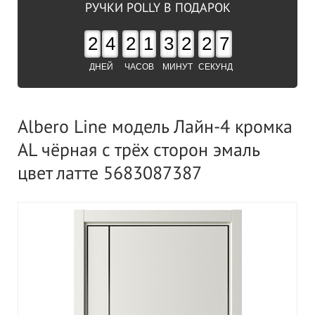
РУЧКИ POLLY В ПОДАРОК
2
4
2
1
3
2
2
6
ДНЕЙ
ЧАСОВ
МИНУТ
СЕКУНД
Albero Line модель Лайн-4 кромка
AL чёрная с трёх сторон эмаль
цвет латте 5683087387