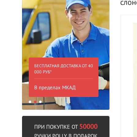
слон
ВЫГОД
БЕСПЛАТНАЯ ДОСТАВКА ОТ 40
000 РУБ*
Двери
Красн
В пределах МКАД
выгод
50000
ПРИ ПОКУПКЕ ОТ
РУЧКИ POLLY В ПОДАРОК