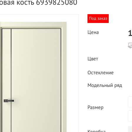
овая кость 6939825080
Под заказ
1
Цена
НОЕ ПРЕДЛОЖЕНИЕ
Цвет
БЕСПЛАТНЫЙ ВЫЕЗД НА
ЗАМЕР
 фабрики
Остекление
одеревщик по
ным ценам
ВЫЗВАТЬ ЗАМЕРЩИКА
Модельный ряд
Размер