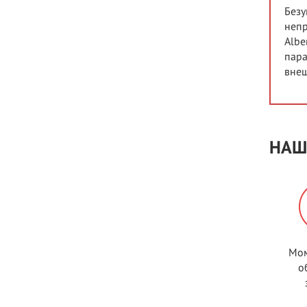
Безу
непр
Albe
пара
внеш
НАШ
Мом
о