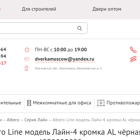
Для строителей
Двери оптом
-64
ПН-ВС с
10:00
до
19:00
-94
dverkamoscow@yandex.ru
-17
Московская обл., Ивантеевка, Ивантеевское ш. 4
оительные
Межкомнатные для офиса
Противопожа
и
Albero
Серия Лайн
Albero Line модель Лайн-4 кромка AL чёрная
ro Line модель Лайн-4 кромка AL чёрная