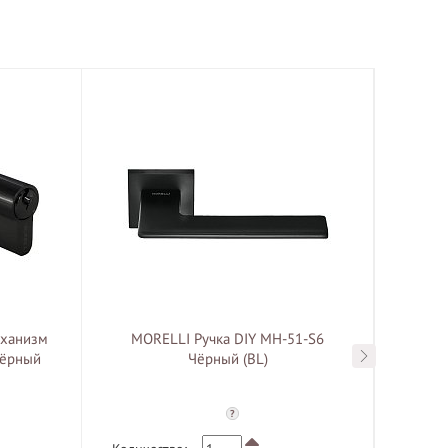
ханизм
MORELLI Ручка DIY MH-51-S6
MOR
чёрный
Чёрный (BL)
?