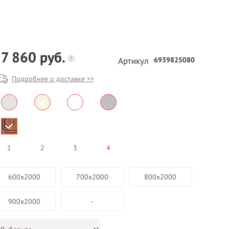
7 860 руб.
?
6939825080
Артикул
Подробнее о доставке >>
1
2
3
4
600х2000
700х2000
800х2000
900х2000
-