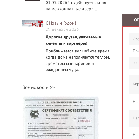
01.05.20265 г. действует акция
на межкомнатные двери...
О
С Новым Годом!
29 декабря 2025
Дорогие друзья, уважаемые
Осо
клиенты и партнеры!
Приближается волшебное время,
По
когда дома наполняются теплом,
Тол
ароматом мандаринов и
ожиданием чуда.
Кор
Все новости
Нал
Нал
Нал