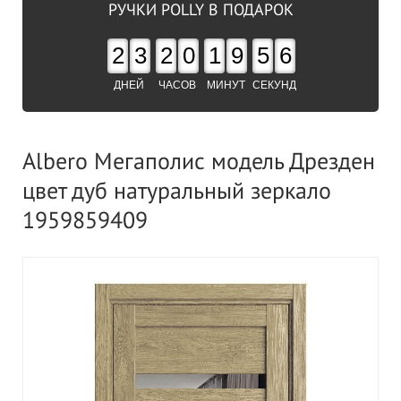
РУЧКИ POLLY В ПОДАРОК
2
3
2
0
1
9
5
5
ДНЕЙ
ЧАСОВ
МИНУТ
СЕКУНД
Albero Мегаполис модель Дрезден
цвет дуб натуральный зеркало
1959859409